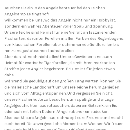
Tauchen Sie ein in das Angelabenteuer bei den Teichen
Angelcamp Leitingshof!
Willkommen bei uns, wo das Angeln nicht nur ein Hobby ist,
sondern ein wahres Abenteuer voller Spaß und Spannung!
Unsere Teiche sind Heimat für eine Vielfalt an faszinierenden
Fischarten, darunter Forellen in allen Farben des Regenbogens,
von klassischen Forellen über schimmernde Goldforellen bis
hin zu majestätischen Lachsforellen.
Aber das ist noch nicht alles! Unsere Gewässer sind auch
Heimat für exotische Tigerforellen, die mit ihren markanten
Streifen jeden Angler begeistern. Bei uns ist für jeden etwas
dabei.
Während Sie geduldig auf den großen Fang warten, können Sie
die malerische Landschaft um unsere Teiche herum genießen
und sich vom Alltag entspannen. Und vergessen Sie nicht,
unsere Fischerhütte zu besuchen, um spaßige und witzige
Angelgeschichten auszutauschen, dabei ein Getränk, ein Eis
oder sich mit tollen Ködern /Angelzubehör einzudecken.
Also packt eure Angeln aus, schnappt eure Freunde und macht
euch bereit für unvergessliche Momente am Wasser. Wir freuen
uns euch bald bei uns begrüßen zu dürfen! Angelcamp