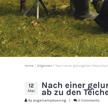
Home
/
Allgemein
/
Nach einer gelungenen Maiandach
Nach einer gel
12
ab zu den Teich
Mai
By
angelcampbuening
/
0 Comments