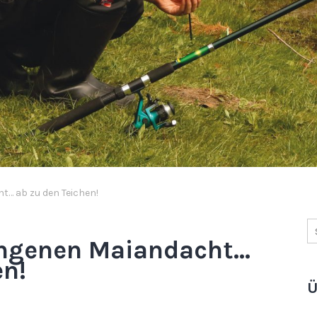
t… ab zu den Teichen!
ungenen Maiandacht…
en!
Ü